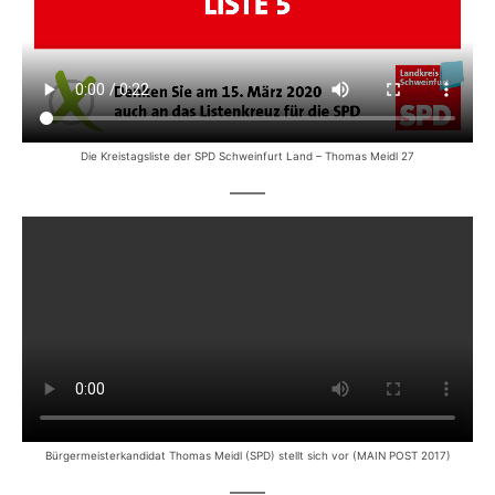
Die Kreistagsliste der SPD Schweinfurt Land – Thomas Meidl 27
Bürgermeisterkandidat Thomas Meidl (SPD) stellt sich vor (MAIN POST 2017)